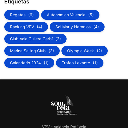
Etiquetas
Regatas
(6)
Autonómico Valencia
(5)
Ranking VPV
(4)
Sol Mar y Naranjos
(4)
Club Vela Cullera Garbí
(3)
Marina Sailing Club
(3)
Olympic Week
(2)
Calendario 2024
(1)
Trofeo Levante
(1)
VPV - València Patí Vela