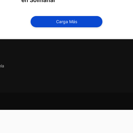
en Solmanar
Carga Más
ela