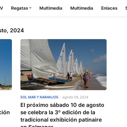
PV
Regatas
Multimedia
Multimedia
Enlaces
sto, 2024
Sol Mar y Naranjos
SOL MAR Y NARANJOS
-
agosto 08, 2024
El próximo sábado 10 de agosto
ción
se celebra la 3º edición de la
tradicional exhibición patinaire