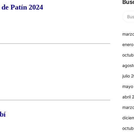
Busc
de Patín 2024
marz
enero
octub
agost
julio 
mayo
abril
marz
bí
dicie
octub