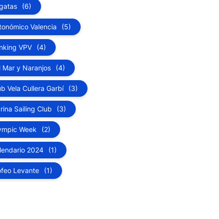
gatas
(6)
tonómico Valencia
(5)
nking VPV
(4)
l Mar y Naranjos
(4)
ub Vela Cullera Garbí
(3)
rina Sailing Club
(3)
ympic Week
(2)
lendario 2024
(1)
ofeo Levante
(1)