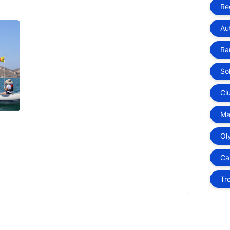
Re
Au
Ra
So
Cl
Ma
Ol
Ca
Tr