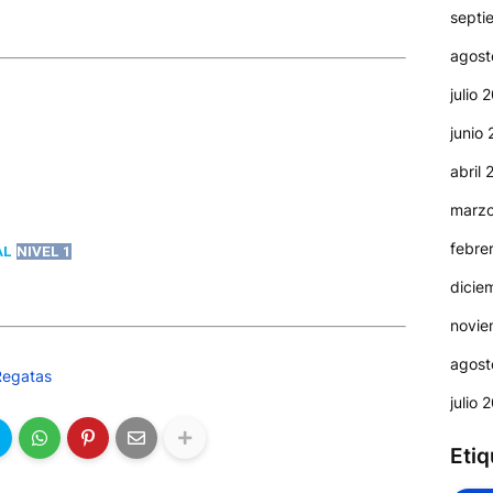
septi
agost
julio 
junio
abril
marz
febre
AL
NIVEL 1
dicie
novie
agost
Regatas
julio 
Etiq