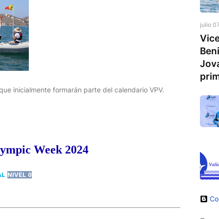
julio 0
Vice
Ben
Jova
prim
que inicialmente formarán parte del calendario VPV.
lympic Week 2024
AL
NIVEL 0
Co