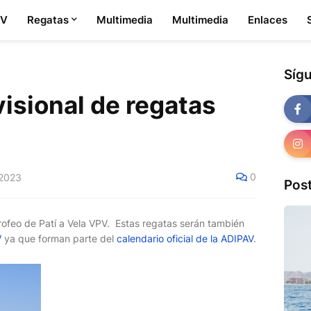
PV
Regatas
Multimedia
Multimedia
Enlaces
Síg
isional de regatas
0
 2023
Pos
rofeo de Patí a Vela VPV. Estas regatas serán también
V
ya que forman parte del
calendario oficial de la ADIPAV
.